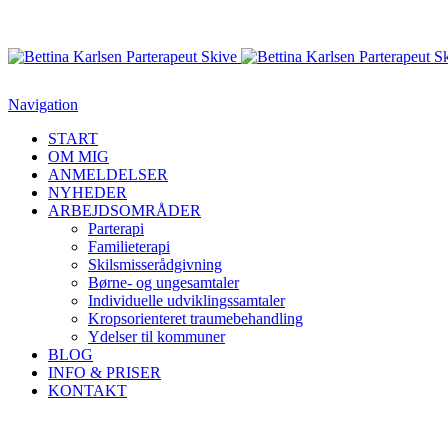
Navigation
START
OM MIG
ANMELDELSER
NYHEDER
ARBEJDSOMRÅDER
Parterapi
Familieterapi
Skilsmisserådgivning
Børne- og ungesamtaler
Individuelle udviklingssamtaler
Kropsorienteret traumebehandling
Ydelser til kommuner
BLOG
INFO & PRISER
KONTAKT