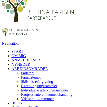
Navigation
START
OM MIG
ANMELDELSER
NYHEDER
ARBEJDSOMRÅDER
Parterapi
Familieterapi
Skilsmisserådgivning
Børne- og ungesamtaler
Individuelle udviklingssamtaler
Kropsorienteret traumebehandling
Ydelser til kommuner
BLOG