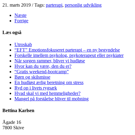
21. marts 2019
/
Tags:
parterapi
,
personlig udvikling
Næste
Forrige
Læs også
Utroskab
“EFT” Emotionsfokuseret parterapi – en ny begyndelse
Forskelle imellem psykolog, psykoterapeut eller psykiater
Når sorgen rammer, bliver vi hudløse
Hvor kan du være, den du er?
“Gratis weekend-bootcamp”
Børn og skilsmisse
En hudløst ærlig beretning om stress
Ryd op i livets rygsæk
Hvad skal vi med hemmeligheder?
Mangel på forståelse bliver til mobning
Bettina Karlsen
Ågade 16
7800 Skive