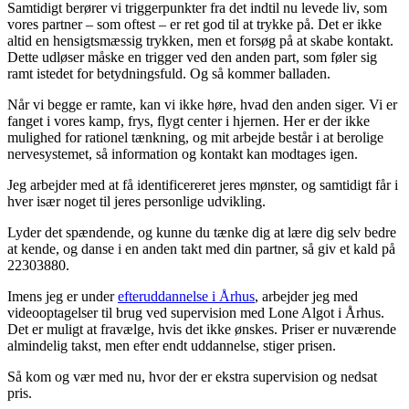
Samtidigt berører vi triggerpunkter fra det indtil nu levede liv, som
vores partner – som oftest – er ret god til at trykke på. Det er ikke
altid en hensigtsmæssig trykken, men et forsøg på at skabe kontakt.
Dette udløser måske en trigger ved den anden part, som føler sig
ramt istedet for betydningsfuld. Og så kommer balladen.
Når vi begge er ramte, kan vi ikke høre, hvad den anden siger. Vi er
fanget i vores kamp, frys, flygt center i hjernen. Her er der ikke
mulighed for rationel tænkning, og mit arbejde består i at berolige
nervesystemet, så information og kontakt kan modtages igen.
Jeg arbejder med at få identificereret jeres mønster, og samtidigt får i
hver især noget til jeres personlige udvikling.
Lyder det spændende, og kunne du tænke dig at lære dig selv bedre
at kende, og danse i en anden takt med din partner, så giv et kald på
22303880.
Imens jeg er under
efteruddannelse i Århus
, arbejder jeg med
videooptagelser til brug ved supervision med Lone Algot i Århus.
Det er muligt at fravælge, hvis det ikke ønskes. Priser er nuværende
almindelig takst, men efter endt uddannelse, stiger prisen.
Så kom og vær med nu, hvor der er ekstra supervision og nedsat
pris.